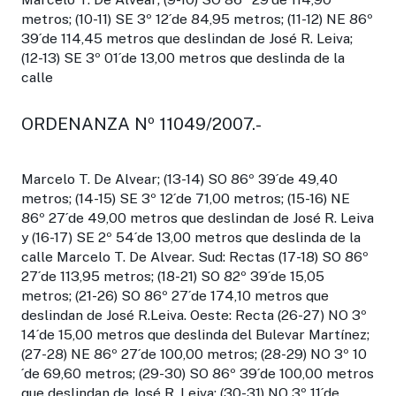
metros; (10-11) SE 3º 12´de 84,95 metros; (11-12) NE 86º
39´de 114,45 metros que deslindan de José R. Leiva;
(12-13) SE 3º 01´de 13,00 metros que deslinda de la
calle
ORDENANZA Nº 11049/2007.-
Marcelo T. De Alvear; (13-14) SO 86º 39´de 49,40
metros; (14-15) SE 3º 12´de 71,00 metros; (15-16) NE
86º 27´de 49,00 metros que deslindan de José R. Leiva
y (16-17) SE 2º 54´de 13,00 metros que deslinda de la
calle Marcelo T. De Alvear. Sud: Rectas (17-18) SO 86º
27´de 113,95 metros; (18-21) SO 82º 39´de 15,05
metros; (21-26) SO 86º 27´de 174,10 metros que
deslindan de José R.Leiva. Oeste: Recta (26-27) NO 3º
14´de 15,00 metros que deslinda del Bulevar Martínez;
(27-28) NE 86º 27´de 100,00 metros; (28-29) NO 3º 10
´de 69,60 metros; (29-30) SO 86º 39´de 100,00 metros
que deslindan de José R. Leiva; (30-31) NO 3º 11´de