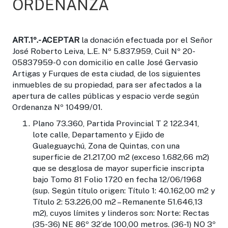
ORDENANZA
ART.1º.-
ACEPTAR
la donación efectuada por el Señor
José Roberto Leiva, L.E. Nº 5.837.959, Cuil Nº 20-
05837959-0 con domicilio en calle José Gervasio
Artigas y Furques de esta ciudad, de los siguientes
inmuebles de su propiedad, para ser afectados a la
apertura de calles públicas y espacio verde según
Ordenanza Nº 10499/01.
Plano 73.360, Partida Provincial T 2 122.341,
lote calle, Departamento y Ejido de
Gualeguaychú, Zona de Quintas, con una
superficie de 21.217,00 m2 (exceso 1.682,66 m2)
que se desglosa de mayor superficie inscripta
bajo Tomo 81 Folio 1720 en fecha 12/06/1968
(sup. Según título origen: Título 1: 40.162,00 m2 y
Título 2: 53.226,00 m2 – Remanente 51.646,13
m2), cuyos límites y linderos son: Norte: Rectas
(35-36) NE 86º 32´de 100,00 metros. (36-1) NO 3º