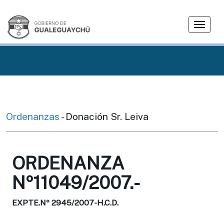
T
o
g
g
l
e
n
a
v
Ordenanzas
- Donación Sr. Leiva
i
g
a
ORDENANZA
t
i
Nº11049/2007.-
o
n
EXPTE.Nº 2945/2007-H.C.D.