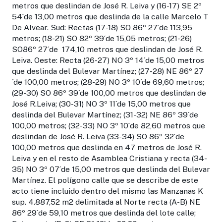
metros que deslindan de José R. Leiva y (16-17) SE 2º
54´de 13,00 metros que deslinda de la calle Marcelo T
De Alvear. Sud: Rectas (17-18) SO 86º 27´de 113,95
metros; (18-21) SO 82º 39´de 15,05 metros; (21-26)
SO86º 27´de 174,10 metros que deslindan de José R.
Leiva. Oeste: Recta (26-27) NO 3º 14´de 15,00 metros
que deslinda del Bulevar Martínez; (27-28) NE 86º 27
´de 100,00 metros; (28-29) NO 3º 10´de 69,60 metros;
(29-30) SO 86º 39´de 100,00 metros que deslindan de
José R.Leiva; (30-31) NO 3º 11´de 15,00 metros que
deslinda del Bulevar Martínez; (31-32) NE 86º 39´de
100,00 metros; (32-33) NO 3º 10´de 82,60 metros que
deslindan de José R. Leiva (33-34) SO 86º 32´de
100,00 metros que deslinda en 47 metros de José R.
Leiva y en el resto de Asamblea Cristiana y recta (34-
35) NO 3º 07´de 15,00 metros que deslinda del Bulevar
Martínez. El polígono calle que se describe de este
acto tiene incluido dentro del mismo las Manzanas K
sup. 4.887,52 m2 delimitada al Norte recta (A-B) NE
86º 29´de 59,10 metros que deslinda del lote calle;