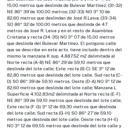
15,00 metros que deslinda de Bulevar Martínez; (31-32)
NE 86º 39´de 100,00 metros; (32-33) NO 3º 10´de
82,60 metros que deslindan de José R.Leiva; (33-34)
SO 86º 32´de 100,00 metros que deslinda de 47
metros de José R. Leiva y en el resto de Asamblea
Cristiana y recta (34-35) NO 3º 07´de 15,00 metros
que deslinda del Bulevar Martínez. El polígono calle
que se describe en este acto, tiene incluido dentro del
mismo la manzana K sup. 4.887,52 m2 delimitada al
Norte recta (A-B) NE 86º 29´de 59,10 metros que
deslinda del lote calle; Este: recta (B-C) SE 3º 12´de
82,80 metros que deslinda del lote calle. Sud recta (C-
D) SO 86º 39´de 59,10 metros. Oeste (D-A) NO 3º 12´de
82,60 metros que deslinda del lote calle; Manzana L
Superficie 4.102,83m2 delimitada al Norte recta (E-F)
NE 86º 39´de 59,10 metros que deslinda del lote calle;
Este recta (F-G) 3º 12´de 69,30 metros que deslinda
del lote calle; Sud recta (G-H) SO 86º 27´de 59,10
metros que deslinda del lote calle. Oeste recta (H-E)
NO 3º 12´de 69,55 metros que deslinda del lote calle y