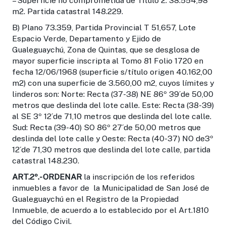
– Superficie no comprometida de Título 2: 38.554,98
m2. Partida catastral 148.229.
B) Plano 73.359, Partida Provincial T 51,657, Lote
Espacio Verde, Departamento y Ejido de
Gualeguaychú, Zona de Quintas, que se desglosa de
mayor superficie inscripta al Tomo 81 Folio 1720 en
fecha 12/06/1968 (superficie s/título origen 40.162,00
m2) con una superficie de 3.560,00 m2, cuyos límites y
linderos son: Norte: Recta (37-38) NE 86º 39´de 50,00
metros que deslinda del lote calle. Este: Recta (38-39)
al SE 3º 12´de 71,10 metros que deslinda del lote calle.
Sud: Recta (39-40) SO 86º 27´de 50,00 metros que
deslinda del lote calle y Oeste: Recta (40-37) NO de3º
12´de 71,30 metros que deslinda del lote calle, partida
catastral 148.230.
ART.2º.-
ORDENAR
la inscripción de los referidos
inmuebles a favor de la Municipalidad de San José de
Gualeguaychú en el Registro de la Propiedad
Inmueble, de acuerdo a lo establecido por el Art.1810
del Código Civil.