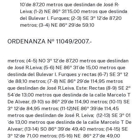
10´de 87,20 metros que deslindan de José R-
Leiva; (1-2) NE 86º 31´15,00 metros que deslinda
del Bulevar I. Furques; (2-3) SE 3º 12´de 87,20
metros; (3-4) NE 86º 29´de 59,10
ORDENANZA Nº 11049/2007.-
metros; (4-5) NO 3º 12´de 87,20 metros que deslindan
de José R.Leiva; (5-6) NE 86º 31´de 15,00 metros que
deslinda del Bulevar I. Furques y rectas (6-7) SE 3º 12
´de 88,10 metros; (7-8) NE 86º 29´de 114,95 metros
que deslindan de José R.Leiva. Este: Rectas (8-9) SE 2º
54´de 13,00 metros que deslinda de la calle Marcelo T
De Alvear, (9-10) so 86º 29´de 114,90 metros; (10-11) SE
3º 12´de 84,95 metros; (11-12)NE 86º 39´de 114,45
metros que deslindan de José R. Leiva; (12-13) SE 3º 01
´de 13,00 metros que deslinda de la calle Marcelo T De
Alvear; (13-14) SO 86º 39´de 49,40 metros; (14-15) SE
3º 12´de 71,00 metros; (15-16) NE 86º 27´de 49,00