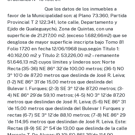
Que los datos de los inmuebles a
favor de la Municipalidad son: a) Plano 73.360, Partida
Provincial T 2 122.341, lote calle, Departamento y
Ejido de Gualeguaychú, Zona de Quintas, con una
superficie de 21.217,00 m2. (exceso 1.682,66m2) que se
desglosa de mayor superficie inscripta bajo Tomo 81
Folio 1720 en fecha 12/06/1968 (sup.según Título 1:
40.162,00 m2 y Título 2: 53,226,00 m2 – remanente
51.646,13 m2) cuyos límites y linderos son: Norte
Recta (35-36) NE 86º 32´de 100,00 metros; (36-1) NO
3º 10´O de 87,20 metros que deslinda de José R. Leiva;
(1-2) NE 86º 31´de 15,00 metros que deslinda del
Bulevar I. Furques; (2-3) SE 3º 12´de 87,20 metros; (3-
4) NE 86º 29´de 59,10 metros; (4-5) NO 3º 12´de 87,20
metros que deslindan de José R. Leiva; (5-6) NE 86º 31
´de 15,00 metros que deslinda del Bulevar I Furques y
rectas (6-7) SE 3º 12´de 88,10 metros; (7-8) NE 86º 29
´de 114,95 metros que deslindan de José R. Leiva. Este:
Rectas (8-9) SE 2º 54´de 13,00 que deslinda de la calle
Marcelo T. De Alvear; (9-10) SO 86º 29´de 114,90