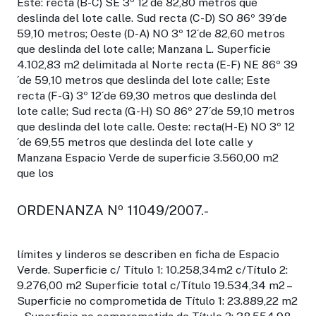
Este: recta (B-C) SE 3º 12´de 82,80 metros que
deslinda del lote calle. Sud recta (C-D) SO 86º 39´de
59,10 metros; Oeste (D-A) NO 3º 12´de 82,60 metros
que deslinda del lote calle; Manzana L. Superficie
4.102,83 m2 delimitada al Norte recta (E-F) NE 86º 39
´de 59,10 metros que deslinda del lote calle; Este
recta (F-G) 3º 12´de 69,30 metros que deslinda del
lote calle; Sud recta (G-H) SO 86º 27´de 59,10 metros
que deslinda del lote calle. Oeste: recta(H-E) NO 3º 12
´de 69,55 metros que deslinda del lote calle y
Manzana Espacio Verde de superficie 3.560,00 m2
que los
ORDENANZA Nº 11049/2007.-
límites y linderos se describen en ficha de Espacio
Verde. Superficie c/ Título 1: 10.258,34m2 c/Título 2:
9.276,00 m2 Superficie total c/Título 19.534,34 m2 –
Superficie no comprometida de Título 1: 23.889,22 m2