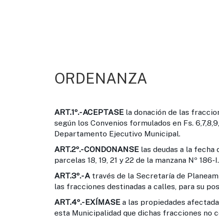
ORDENANZA
ART.1º.-
ACEPTASE
la donación de las fraccio
según los Convenios formulados en Fs. 6,7,8,9
Departamento Ejecutivo Municipal.
ART.2º.-
CONDONANSE
las deudas a la fecha
parcelas 18, 19, 21 y 22 de la manzana Nº 186-I.
ART.3º.-
A
través de la Secretaría de Planeami
las fracciones destinadas a calles, para su po
ART.4º.-
EXÍMASE
a las propiedades afectadas
esta Municipalidad que dichas fracciones no 