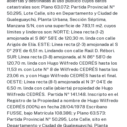
abiertas y destinadas al uso público cuyos datos
catastrales son: Plano 63.072: Partida Provincial Nº
50.295, Lote Calle, sito en Departamento y Ciudad de
Gualeguaychú, Planta Urbana, Sección Séptima,
Manzana S/N, con una superficie de 783,11 m2. cuyos
límites y linderos son: NORTE: Línea recta (1-2)
amojonada al S 86º 58´E de 120,30 m. linda con calle
Arigós de Elía. ESTE: Línea recta (2-3) amojonada al S
0º 29`E de 6,51 m. Lindando con calle Raúl D. Rébori.
SUR: Línea recta (3-8) amojonada, al N 86º 58`O de
120,70 m. linda con Hugo Wilfredo CEDRÉS hasta los
11,53 m. con Lote Nº 8 de Wilfredo CEDRÉS hasta los
23,06 m. y con Hugo Wilfredo CEDRÉS hasta el final.
OESTE: Línea recta (8-1) amojonada al N 3º 04`E de
6,50 m. linda con calle (abierta) propiedad de Hugo
Wilfredo CEDRÉS. Partida Nº 141.148. Inscripto en el
Registro de la Propiedad a nombre de Hugo Wilfredo
CEDRÉS (100%) en fecha 28/04/1978 Escribano
FUSSE, bajo Matrícula 108.386; y Plano 63.573:
Partida Provincial Nº 50.295, Lote Calle, sito en
Departamento y Ciudad de Gualeguaychú, Planta