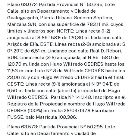
Plano 63.072: Partida Provincial Nº 50.295, Lote
Calle, sito en Departamento y Ciudad de
Gualeguaychú, Planta Urbana, Sección Séptima,
Manzana S/N, con una superficie de 783,11 m2. cuyos
límites y linderos son: NORTE: Línea recta (1-2)
amojonada al S 86º 58´E de 120,30 m. linda con calle
Arigós de Elía. ESTE: Línea recta (2-3) amojonada al S
0º 29`E de 6,51 m. Lindando con calle Raúl D. Rébori.
SUR: Línea recta (3-8) amojonada, al N 86º 58`O de
120,70 m. linda con Hugo Wilfredo CEDRÉS hasta los
11,53 m. con Lote Nº 8 de Wilfredo CEDRÉS hasta los
23,06 m. y con Hugo Wilfredo CEDRÉS hasta el final.
OESTE: Línea recta (8-1) amojonada al N 3º 04`E de
6,50 m. linda con calle (abierta) propiedad de Hugo
Wilfredo CEDRÉS. Partida Nº 141.148. Inscripto en el
Registro de la Propiedad a nombre de Hugo Wilfredo
CEDRÉS (100%) en fecha 28/04/1978 Escribano
FUSSE, bajo Matrícula 108.386.
Plano 63.573: Partida Provincial Nº 50.295, Lote
Calle, sito en Departamento y Ciudad de