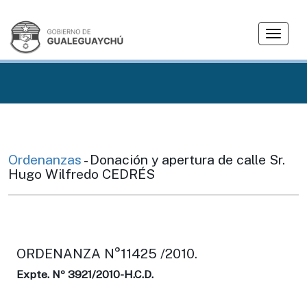
T
o
g
g
l
e
n
a
v
Ordenanzas
- Donación y apertura de calle Sr.
i
Hugo Wilfredo CEDRÉS
g
a
t
i
o
ORDENANZA N°11425 /2010.
n
Expte. Nº 3921/2010-H.C.D.