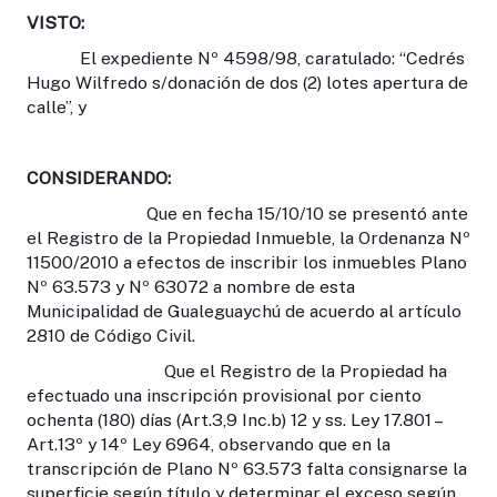
VISTO:
El expediente Nº 4598/98, caratulado: “Cedrés
Hugo Wilfredo s/donación de dos (2) lotes apertura de
calle”, y
CONSIDERANDO:
Que en fecha 15/10/10 se presentó ante
el Registro de la Propiedad Inmueble, la Ordenanza Nº
11500/2010 a efectos de inscribir los inmuebles Plano
Nº 63.573 y Nº 63072 a nombre de esta
Municipalidad de Gualeguaychú de acuerdo al artículo
2810 de Código Civil.
Que el Registro de la Propiedad ha
efectuado una inscripción provisional por ciento
ochenta (180) días (Art.3,9 Inc.b) 12 y ss. Ley 17.801 –
Art.13º y 14º Ley 6964, observando que en la
transcripción de Plano Nº 63.573 falta consignarse la
superficie según título y determinar el exceso según