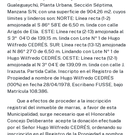
Gualeguaychú, Planta Urbana, Sección Séptima,
Manzana S/N, con una superficie de 904,26 m2. cuyos
límites y linderos son: NORTE: Línea recta (1-2)
amojonada al S 86º 58`E de 6,50 m. linda con calle
Arigós de Elía. ESTE: Línea recta (2-13) amojonada al
S 3º 04`O de 139,15 m. linda con Lote Nº 1 de Hugo
Wilfredo CEDRÉS. SUR: Línea recta (13-12) amojonada
al N 86º 27`O de 6,50 m. Lindando con Lote Nº 1 de
Hugo Wilfredo CEDRÉS. OESTE: Línea recta (12-1)
amojonada al N 3º 04`E de 139,09 m. linda con calle J.
Irazusta. Partida Calle. Inscripto en el Registro de la
Propiedad a nombre de Hugo Wilfredo CEDRÉS
(100%) en fecha 28/04/1978, Escribano FUSSE, bajo
Matrícula 108.386.
Que a efectos de proceder a la inscripción
registral del inmueble de marras, a favor de esta
Municipalidad, surge necesario que el Honorable
Concejo Deliberante acepte la donación efectuada
por el Señor Hugo Wilfredo CEDRÉS, ordenando su
inscripción en el Registro de la Propiedad a nombre