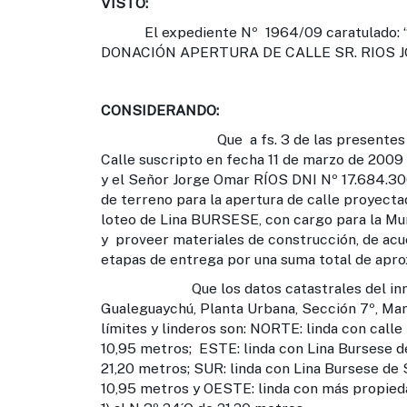
VISTO:
El expediente Nº 1964/09 caratulado:
DONACIÓN APERTURA DE CALLE SR. RIOS J
CONSIDERANDO:
Que a fs. 3 de las presentes actuaci
Calle suscripto en fecha 11 de marzo de 2009
y el Señor Jorge Omar RÍOS DNI Nº 17.684.300
de terreno para la apertura de calle proyectad
loteo de Lina BURSESE, con cargo para la Mun
y proveer materiales de construcción, de acu
etapas de entrega por una suma total de ap
Que los datos catastrales del inmueble
Gualeguaychú, Planta Urbana, Sección 7º, Ma
límites y linderos son: NORTE: linda con calle 
10,95 metros; ESTE: linda con Lina Bursese de
21,20 metros; SUR: linda con Lina Bursese de 
10,95 metros y OESTE: linda con más propieda