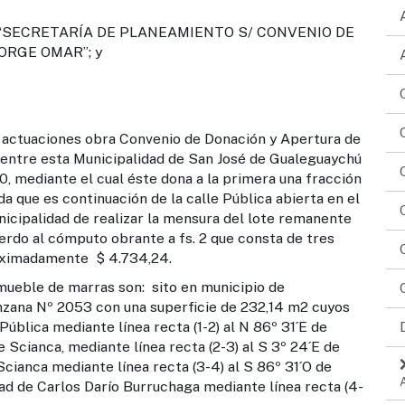
 “SECRETARÍA DE PLANEAMIENTO S/ CONVENIO DE
ORGE OMAR”; y
ones obra Convenio de Donación y Apertura de
 entre esta Municipalidad de San José de Gualeguaychú
, mediante el cual éste dona a la primera una fracción
a que es continuación de la calle Pública abierta en el
icipalidad de realizar la mensura del lote remanente
erdo al cómputo obrante a fs. 2 que consta de tres
roximadamente $ 4.734,24.
 de marras son: sito en municipio de
nzana Nº 2053 con una superficie de 232,14 m2 cuyos
Pública mediante línea recta (1-2) al N 86º 31´E de
 Scianca, mediante línea recta (2-3) al S 3º 24´E de
Scianca mediante línea recta (3-4) al S 86º 31´O de
d de Carlos Darío Burruchaga mediante línea recta (4-