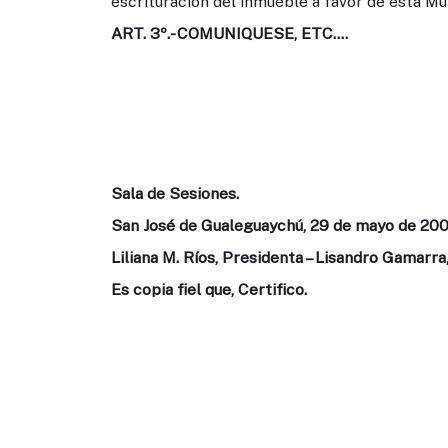
escrituración del inmueble a favor de esta Mu
ART. 3º
.- COMUNIQUESE, ETC….
Sala de Sesiones.
San José de Gualeguaychú, 29 de mayo de 200
Liliana M. Ríos, Presidenta – Lisandro Gamarra
Es copia fiel que, Certifico.