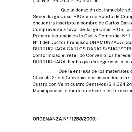
1) al N 3º 24´O de 21,20 metros.
Que la donación del inmueble sólo pued
Señor Jorge Omar RÍOS en un Boleto de Compr
encuentra inscripto a nombre de Carlos Darío
Compraventa a favor de Jorge Omar RÍOS, cuyo
Primera Instancia en lo Civil y Comercial Nº 
Nº 1 del Doctor Francisco UNAMUNZAGA (Su
BURRUCHAGA CARLOS DARIO S/SUCESORIOS A
conformidad el referido Convenio los hereder
BURRUCHAGA, hecho que da seguridad a la opo
Que la entrega de los materiales de con
Cláusula 2º del Convenio, que ascienden a la 
Cuatro con Veinticuatro Centavos ($ 4.324,24
Municipalidad deberá efectuarse en forma simu
ORDENANZA Nº 11258/2009.-