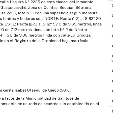
calle Urquiza Nº 2235 de esta ciudad, del inmueble
e Gualeguaychú, Zona de Quintas, Sección Séptima,
iza 2235, lote Nº 1 con una superficie según mensura
límites y linderos son: NORTE: Recta (1-2) al S 82º 20
iza. ESTE: Recta (2-5) al S 12º 57´O de 3,65 metros, linda
36´O de 7,12 metros, linda con lote Nº 2 de Néstor
4º 13´E de 3,00 metros linda con calle J.J. Urquiza,
e en el Registro de la Propiedad bajo matrícula
garita Isabel Otaegui de Gieco (50%).
 a favor de la Municipalidad de San José de
Inmueble en un todo de acuerdo a lo establecido en el