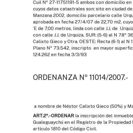
Cuil Nº 27-11751191-5 ambos con domicilio en 
cuyos datos catastrales son: sito en ciudad d
Manzana 2002, domicilio parcelario calle Urqu
aprobada en fecha 27/4/07 de 22,70 m2, cuyos 
´E de 7,00 metros, linda con calle J.J. de Urqu
con calle J.J. de Urquiza. SUR: (5-6) al N 78º 
Calixto Gieco y Otra. OESTE: Recta (6-1) al N 1
Plano Nº 73.542, inscripto en mayor superfici
124.262 en fecha 3/3/93
ORDENANZA Nº 11014/2007.-
a nombre de Néstor Calixto Gieco (50%) y Mar
ART.2º.-
ORDENAR
la inscripción del inmueble
Gualeguaychú en el Registro de la Propiedad 
artículo 1810 del Código Civil.