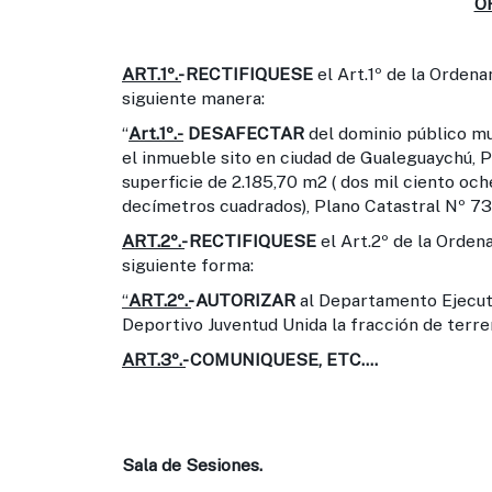
O
ART.1º.-
RECTIFIQUESE
el Art.1º de la Ordena
siguiente manera:
“
Art.1º.-
DESAFECTAR
del dominio público m
el inmueble sito en ciudad de Gualeguaychú, P
superficie de 2.185,70 m2 ( dos mil ciento o
decímetros cuadrados), Plano Catastral Nº 73.
ART.2º.-
RECTIFIQUESE
el Art.2º de la Ordena
siguiente forma:
“
ART.2º.-
AUTORIZAR
al Departamento Ejecuti
Deportivo Juventud Unida la fracción de terreno
ART.3º.-
COMUNIQUESE, ETC….
Sala de Sesiones.