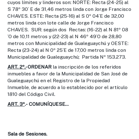
cuyos límites y linderos son: NORTE: Recta (24-25) al
S 78º 30´ E de 31,46 metros linda con Jorge Francisco
CHAVES. ESTE: Recta (25-16) al S 0º 04´E de 32,00
metros linda con lote calle de Jorge Francisco
CHAVES. SUR: según dos Rectas: (16-22) al N 81º 08
´O de 10,11 metros y (22-23) al N 46º 49´O de 28,80
metros con Municipalidad de Gualeguaychú y OESTE:
Recta (23-24) al N 0º 25´E de 17,00 metros linda con
Municipalidad de Gualeguaychú; Partida Nº 153.273.
ART. 2º.-
ORDENAR
la inscripción de los referidos
inmuebles a favor de la Municipalidad de San José de
Gualeguaychú en el Registro de la Propiedad
Inmueble, de acuerdo a lo establecido por el artículo
1810 del Código Civil.
ART. 3º
.-
COMUNÍQUESE…
Sala de Sesiones.