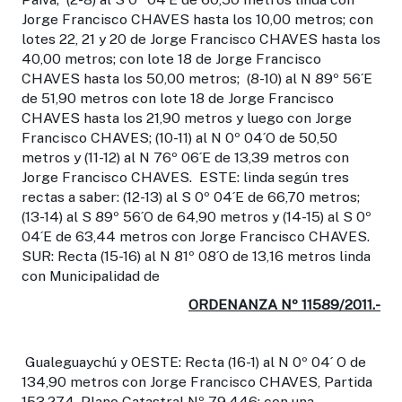
Jorge Francisco CHAVES hasta los 10,00 metros; con
lotes 22, 21 y 20 de Jorge Francisco CHAVES hasta los
40,00 metros; con lote 18 de Jorge Francisco
CHAVES hasta los 50,00 metros; (8-10) al N 89º 56´E
de 51,90 metros con lote 18 de Jorge Francisco
CHAVES hasta los 21,90 metros y luego con Jorge
Francisco CHAVES; (10-11) al N 0º 04´O de 50,50
metros y (11-12) al N 76º 06´E de 13,39 metros con
Jorge Francisco CHAVES. ESTE: linda según tres
rectas a saber: (12-13) al S 0º 04´E de 66,70 metros;
(13-14) al S 89º 56´O de 64,90 metros y (14-15) al S 0º
04´E de 63,44 metros con Jorge Francisco CHAVES.
SUR: Recta (15-16) al N 81º 08´O de 13,16 metros linda
con Municipalidad de
ORDENANZA Nº 11589/2011.-
Gualeguaychú y OESTE: Recta (16-1) al N 0º 04´ O de
134,90 metros con Jorge Francisco CHAVES, Partida
153.274- Plano Catastral Nº 79.446: con una