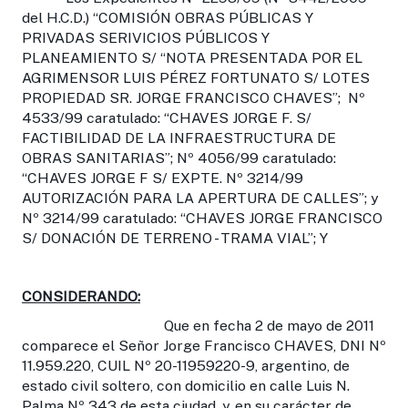
del H.C.D.) “COMISIÓN OBRAS PÚBLICAS Y
PRIVADAS SERIVICIOS PÚBLICOS Y
PLANEAMIENTO S/ “NOTA PRESENTADA POR EL
AGRIMENSOR LUIS PÉREZ FORTUNATO S/ LOTES
PROPIEDAD SR. JORGE FRANCISCO CHAVES”; Nº
4533/99 caratulado: “CHAVES JORGE F. S/
FACTIBILIDAD DE LA INFRAESTRUCTURA DE
OBRAS SANITARIAS”; Nº 4056/99 caratulado:
“CHAVES JORGE F S/ EXPTE. Nº 3214/99
AUTORIZACIÓN PARA LA APERTURA DE CALLES”; y
Nº 3214/99 caratulado: “CHAVES JORGE FRANCISCO
S/ DONACIÓN DE TERRENO - TRAMA VIAL”; Y
CONSIDERANDO:
Que en fecha 2 de mayo de 2011
comparece el Señor Jorge Francisco CHAVES, DNI Nº
11.959.220, CUIL Nº 20-11959220-9, argentino, de
estado civil soltero, con domicilio en calle Luis N.
Palma Nº 343 de esta ciudad, y, en su carácter de