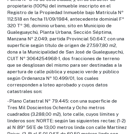
propietario (100%) del inmueble inscripto en el
Registro de la Propiedad Inmueble bajo Matrícula Nº
112.518 en fecha 11/09/1984, antecedente dominial Fº
320 Tº 36, dominio urbano, sito en Municipio de
Gualeguaychú, Planta Urbana, Sección Séptima,
Manzana Nº 2.049, partida Provincial 50.647, con una
superficie según título de origen de 27.597,80 m2,
dona a la Municipalidad de San José de Gualeguaychú,
CUIT Nº 3064254968-1, dos fracciones de terreno
que se desglosan del mismo para ser destinadas a la
apertura de calle pública y espacio verde y público
según Ordenanza Nº 10.499/01, los cuales
corresponden a loteo aprobado y cuyos datos
catastrales son:
- Plano Catastral Nº 79.445: con una superficie de
Tres Mil Doscientos Ochenta y Ocho metros
cuadrados (3.288,00 m2), lote calle, cuyos límites y
linderos son: NORTE: según las siguientes rectas: (1-2)
al N 89º 56´E de 13,00 metros linda con calle Martínez
Paiva; (2-8) al S 0º 04´E de 60,50 metros linda con