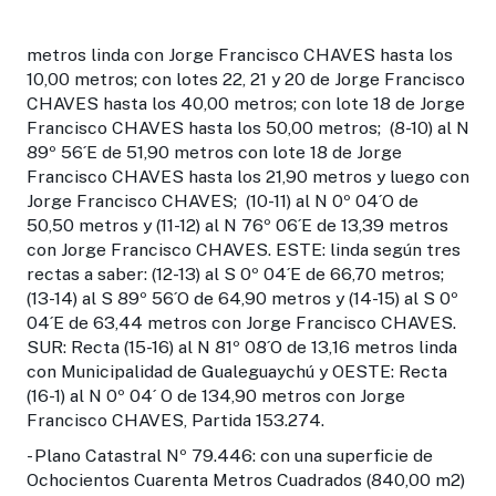
metros linda con Jorge Francisco CHAVES hasta los
10,00 metros; con lotes 22, 21 y 20 de Jorge Francisco
CHAVES hasta los 40,00 metros; con lote 18 de Jorge
Francisco CHAVES hasta los 50,00 metros; (8-10) al N
89º 56´E de 51,90 metros con lote 18 de Jorge
Francisco CHAVES hasta los 21,90 metros y luego con
Jorge Francisco CHAVES; (10-11) al N 0º 04´O de
50,50 metros y (11-12) al N 76º 06´E de 13,39 metros
con Jorge Francisco CHAVES. ESTE: linda según tres
rectas a saber: (12-13) al S 0º 04´E de 66,70 metros;
(13-14) al S 89º 56´O de 64,90 metros y (14-15) al S 0º
04´E de 63,44 metros con Jorge Francisco CHAVES.
SUR: Recta (15-16) al N 81º 08´O de 13,16 metros linda
con Municipalidad de Gualeguaychú y OESTE: Recta
(16-1) al N 0º 04´ O de 134,90 metros con Jorge
Francisco CHAVES, Partida 153.274.
- Plano Catastral Nº 79.446: con una superficie de
Ochocientos Cuarenta Metros Cuadrados (840,00 m2)