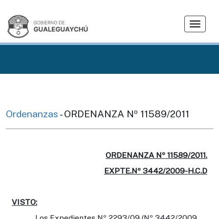
T
o
g
g
l
e
n
a
v
Ordenanzas
- ORDENANZA Nº 11589/2011
i
g
a
t
ORDENANZA Nº 11589/2011.
i
EXPTE.Nº 3442/2009-H.C.D
o
n
VISTO:
Los Expedientes Nº 2293/09 (Nº 3442/2009