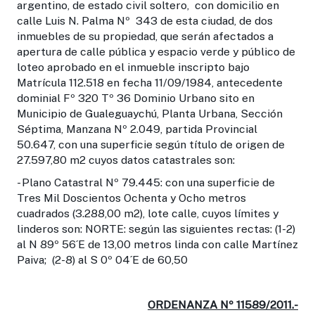
argentino, de estado civil soltero, con domicilio en
calle Luis N. Palma Nº 343 de esta ciudad, de dos
inmuebles de su propiedad, que serán afectados a
apertura de calle pública y espacio verde y público de
loteo aprobado en el inmueble inscripto bajo
Matrícula 112.518 en fecha 11/09/1984, antecedente
dominial Fº 320 Tº 36 Dominio Urbano sito en
Municipio de Gualeguaychú, Planta Urbana, Sección
Séptima, Manzana Nº 2.049, partida Provincial
50.647, con una superficie según título de origen de
27.597,80 m2 cuyos datos catastrales son:
- Plano Catastral Nº 79.445: con una superficie de
Tres Mil Doscientos Ochenta y Ocho metros
cuadrados (3.288,00 m2), lote calle, cuyos límites y
linderos son: NORTE: según las siguientes rectas: (1-2)
al N 89º 56´E de 13,00 metros linda con calle Martínez
Paiva; (2-8) al S 0º 04´E de 60,50
ORDENANZA Nº 11589/2011.-