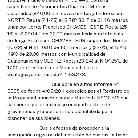
superficie de Ochocientos Cuarenta Metros
Cuadrados (840,00 m2) cuyos límites y linderos son:
NORTE: Recta (24-25) al S 78º 30´ E de 31,46 metros
linda con Jorge Francisco CHAVES. ESTE: Recta (25-
16) al S 0º 04´E de 32,00 metros linda con lote calle
de Jorge Francisco CHAVES. SUR: según dos Rectas:
(16-22) al N 81º 08´O de 10,11 metros y (22-23) al N 46º
49´O de 28,80 metros con Municipalidad de
Gualeguaychú y OESTE: Recta (23-24) al N 0º 25´E de
17,00 metros linda con Municipalidad de
Gualeguaychú; Partida Nº 153.273.
Que obra en autos Informe Nº
5585 de fecha 4/05/2011 expedido por el Registro de
la Propiedad Inmueble sobre Matrícula Nº 112.518 que
da cuenta que el mismo se encuentra libre de
gravámenes y la persona no está inhibida para
disponer de sus bienes.
Que a efectos de proceder a la
inscripción registral del inmueble de marras, a favor