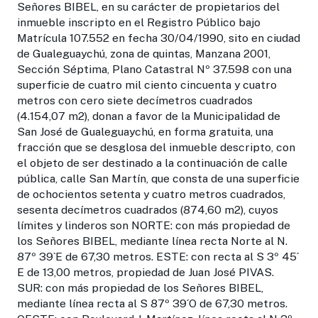
Señores BIBEL, en su carácter de propietarios del
inmueble inscripto en el Registro Público bajo
Matrícula 107.552 en fecha 30/04/1990, sito en ciudad
de Gualeguaychú, zona de quintas, Manzana 2001,
Sección Séptima, Plano Catastral Nº 37.598 con una
superficie de cuatro mil ciento cincuenta y cuatro
metros con cero siete decímetros cuadrados
(4.154,07 m2), donan a favor de la Municipalidad de
San José de Gualeguaychú, en forma gratuita, una
fracción que se desglosa del inmueble descripto, con
el objeto de ser destinado a la continuación de calle
pública, calle San Martín, que consta de una superficie
de ochocientos setenta y cuatro metros cuadrados,
sesenta decímetros cuadrados (874,60 m2), cuyos
límites y linderos son NORTE: con más propiedad de
los Señores BIBEL, mediante línea recta Norte al N.
87º 39`E de 67,30 metros. ESTE: con recta al S 3º 45´
E de 13,00 metros, propiedad de Juan José PIVAS.
SUR: con más propiedad de los Señores BIBEL,
mediante línea recta al S 87º 39´O de 67,30 metros.