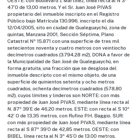
OESTE: con Boulevard J. Martínez, línea recta al N 3º
47´O de 13,00 metros. Y el Sr. Juan José PIVAS
propietario del inmueble inscripto en el Registro
Público bajo Matrícula 130.996, inscripto el día
12/04/2005, sito en ciudad de Gualeguaychú, zona de
quintas, Manzana 2001, Sección Séptima, Plano
Catastral Nº 15.871 con una superficie de tres mil
setecientos noventa y cuatro metros con veintiocho
decímetros cuadrados (3.794,28 m2), DONA a favor de
la Municipalidad de San José de Gualeguaychú, en
forma gratuita, una fracción que se desglosa del
inmueble descripto con el mismo objeto, de una
superficie de quinientos setenta y ocho metros
cuadrados, ochenta decímetros cuadrados (578,80
m2), cuyos límites y linderos son NORTE: con más
propiedad de Juan José PIVAS, mediante línea recta al
N. 87º 39`E de 46,20 metros. ESTE: con recta al S 10º
42´ O de 13,35 metros, con Rufino P.H. Baggio. SUR:
con más propiedad de Juan José PIVAS, mediante línea
recta al S 87º 39´O de 42,85 metros. OESTE: con
BIBEL, línea recta al N 3º 45´O de 13,00 metros.