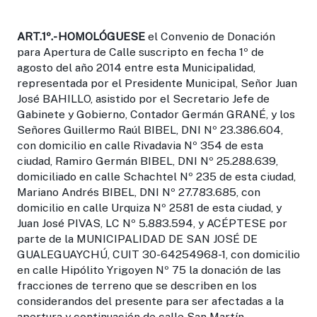
ART.1º.-
HOMOLÓGUESE
el Convenio de Donación
para Apertura de Calle suscripto en fecha 1º de
agosto del año 2014 entre esta Municipalidad,
representada por el Presidente Municipal, Señor Juan
José BAHILLO, asistido por el Secretario Jefe de
Gabinete y Gobierno, Contador Germán GRANÉ, y los
Señores Guillermo Raúl BIBEL, DNI Nº 23.386.604,
con domicilio en calle Rivadavia Nº 354 de esta
ciudad, Ramiro Germán BIBEL, DNI Nº 25.288.639,
domiciliado en calle Schachtel Nº 235 de esta ciudad,
Mariano Andrés BIBEL, DNI Nº 27.783.685, con
domicilio en calle Urquiza Nº 2581 de esta ciudad, y
Juan José PIVAS, LC Nº 5.883.594, y ACÉPTESE por
parte de la MUNICIPALIDAD DE SAN JOSÉ DE
GUALEGUAYCHÚ, CUIT 30-64254968-1, con domicilio
en calle Hipólito Yrigoyen Nº 75 la donación de las
fracciones de terreno que se describen en los
considerandos del presente para ser afectadas a la
apertura y continuación de calle San Martín.