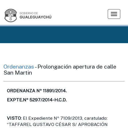
T
o
g
g
l
e
n
a
v
Ordenanzas
- Prolongación apertura de calle
i
San Martin
g
a
t
ORDENANZA Nº 11891/2014.
i
EXPTE.Nº 5297/2014-H.C.D.
o
n
VISTO
: El Expediente Nº 7109/2013, caratulado:
“TAFFAREL GUSTAVO CÉSAR S/ APROBACIÓN