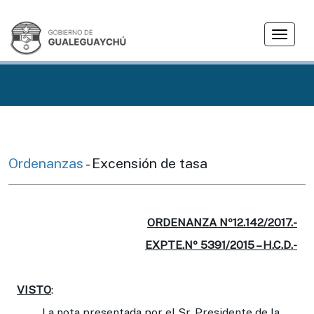
T
o
g
g
l
e
n
a
v
Ordenanzas
- Excensión de tasa
i
g
a
t
ORDENANZA Nº12.142/2017.-
i
EXPTE.Nº 5391/2015 – H.C.D.-
o
n
VISTO
:
La nota presentada por el Sr. Presidente de la