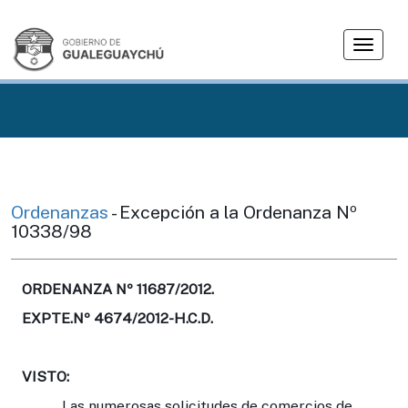
T
o
g
g
l
e
n
a
v
Ordenanzas
- Excepción a la Ordenanza Nº
i
10338/98
g
a
t
ORDENANZA Nº 11687/2012.
i
EXPTE.Nº 4674/2012-H.C.D.
o
n
VISTO:
Las numerosas solicitudes de comercios de