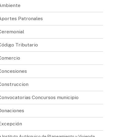
Ambiente
Aportes Patronales
Ceremonial
Código Tributario
Comercio
Concesiones
Construccion
Convocatorias Concursos municipio
Donaciones
Excepción
Instituto Autárquico de Planeamiento y Vivienda