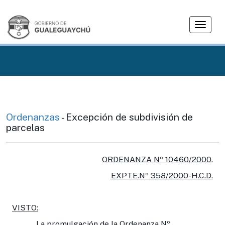
T
o
g
g
l
e
n
a
v
Ordenanzas
- Excepción de subdivisión de
i
parcelas
g
a
t
ORDENANZA Nº 10460/2000.
i
EXPTE.Nº 358/2000-H.C.D.
o
n
VISTO:
La promulgación de la Ordenanza Nº