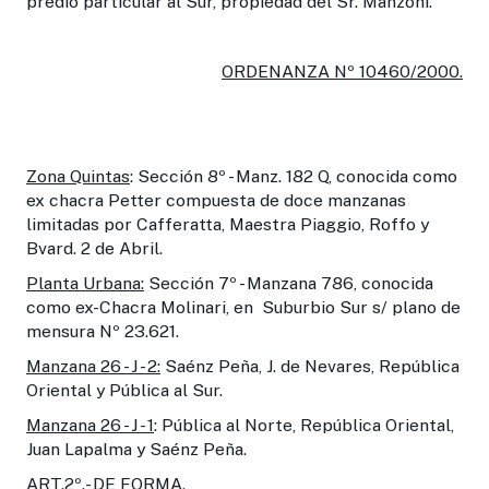
predio particular al Sur, propiedad del Sr. Manzoni.
ORDENANZA Nº 10460/2000.
Zona Quintas
: Sección 8º - Manz. 182 Q, conocida como
ex chacra Petter compuesta de doce manzanas
limitadas por Cafferatta, Maestra Piaggio, Roffo y
Bvard. 2 de Abril.
Planta Urbana:
Sección 7º - Manzana 786, conocida
como ex-Chacra Molinari, en Suburbio Sur s/ plano de
mensura Nº 23.621.
Manzana 26 - J - 2:
Saénz Peña, J. de Nevares, República
Oriental y Pública al Sur.
Manzana 26 - J - 1
: Pública al Norte, República Oriental,
Juan Lapalma y Saénz Peña.
ART.2º.
- DE FORMA.