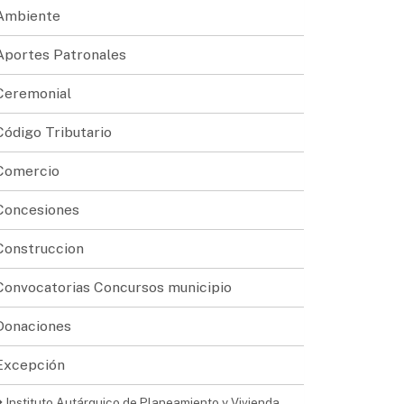
Ambiente
Aportes Patronales
Ceremonial
Código Tributario
Comercio
Concesiones
Construccion
Convocatorias Concursos municipio
Donaciones
Excepción
Instituto Autárquico de Planeamiento y Vivienda