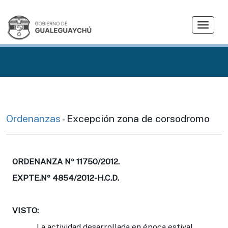
T
o
g
g
l
e
n
a
v
Ordenanzas
- Excepción zona de corsodromo
i
g
a
t
ORDENANZA Nº 11750/2012.
i
EXPTE.Nº 4854/2012-H.C.D.
o
n
VISTO:
La actividad desarrollada en época estival,