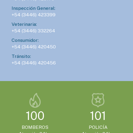
Inspección General:
+54 (3446) 423399
Veterinaria:
+54 (3446) 332264
Consumidor:
+54 (3446) 420450
Tránsito:
+54 (3446) 420456
100
101
BOMBEROS
POLICÍA