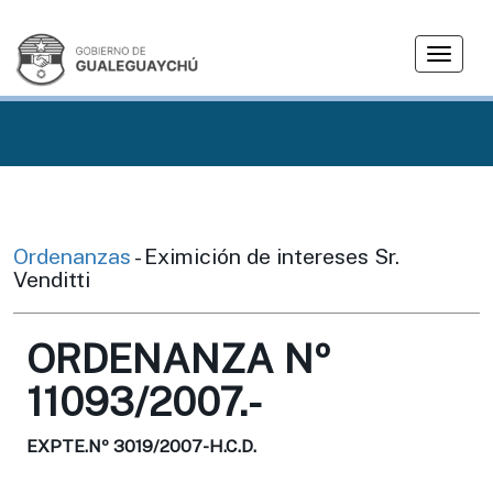
T
o
g
g
l
e
n
a
v
Ordenanzas
- Eximición de intereses Sr.
i
Venditti
g
a
ORDENANZA Nº
t
i
11093/2007.-
o
n
EXPTE.Nº 3019/2007-H.C.D.