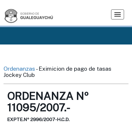
T
o
g
g
l
e
n
a
v
Ordenanzas
- Eximicion de pago de tasas
i
Jockey Club
g
a
ORDENANZA Nº
t
i
11095/2007.-
o
n
EXPTE.Nº 2996/2007-H.C.D.