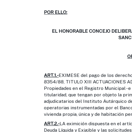
POR ELLO:
EL HONORABLE CONCEJO DELIBER
SANC
O
ART.1.-
EXIMESE del pago de los derechos
8354/88, TITULO XIII ACTUACIONES ADMI
Propiedades en el Registro Municipal - e 
titularidad, que tengan por objeto la prim
adjudicatarios del Instituto Autárquico 
operatorias instrumentadas por el Banc
vivienda propia, única y de habitación p
ART.2.-
LA eximición dispuesta en el artí
Deuda Líquida y Exigible y las solicitud