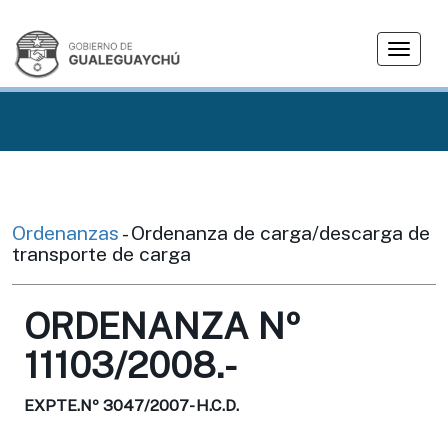
T
o
g
g
l
e
n
a
v
Ordenanzas
- Ordenanza de carga/descarga de
i
transporte de carga
g
a
ORDENANZA Nº
t
i
11103/2008.-
o
n
EXPTE.Nº 3047/2007- H.C.D.