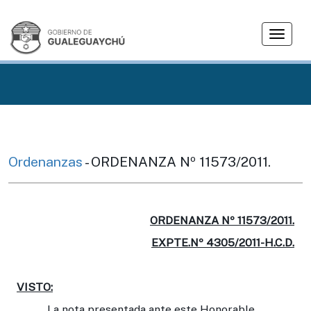
T
o
g
g
l
e
n
a
v
Ordenanzas
- ORDENANZA Nº 11573/2011.
i
g
a
t
ORDENANZA Nº 11573/2011.
i
EXPTE.Nº 4305/2011-H.C.D.
o
n
VISTO:
La nota presentada ante este Honorable