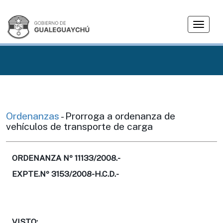
T
o
g
g
l
e
n
a
v
Ordenanzas
- Prorroga a ordenanza de
i
vehículos de transporte de carga
g
a
t
ORDENANZA Nº 11133/2008.-
i
EXPTE.Nº 3153/2008-H.C.D.-
o
n
VISTO: