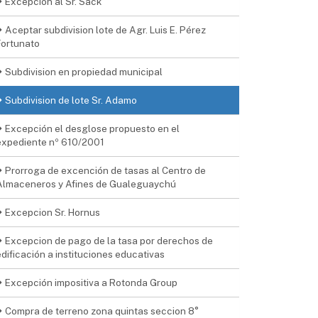
Excepcion al Sr. Sack
Aceptar subdivision lote de Agr. Luis E. Pérez
Fortunato
Subdivision en propiedad municipal
Subdivision de lote Sr. Adamo
Excepción el desglose propuesto en el
expediente nº 610/2001
Prorroga de excención de tasas al Centro de
Almaceneros y Afines de Gualeguaychú
Excepcion Sr. Hornus
Excepcion de pago de la tasa por derechos de
edificación a instituciones educativas
Excepción impositiva a Rotonda Group
Compra de terreno zona quintas seccion 8°