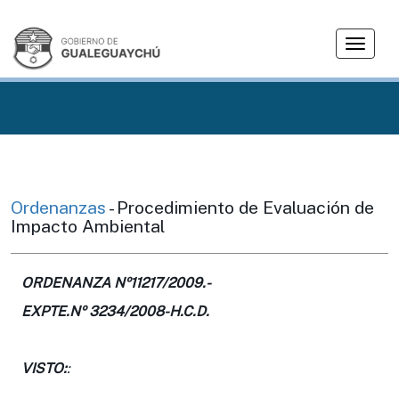
T
o
g
g
l
e
n
a
v
Ordenanzas
- Procedimiento de Evaluación de
i
Impacto Ambiental
g
a
t
ORDENANZA Nº11217/2009.-
i
EXPTE.Nº 3234/2008-H.C.D
.
o
n
VISTO:
: