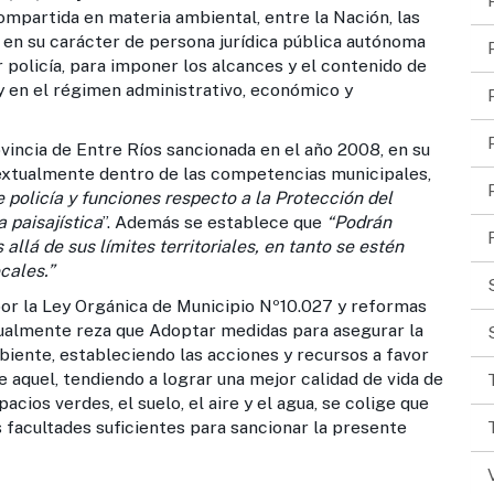
partida en materia ambiental, entre la Nación, las
s en su carácter de persona jurídica pública autónoma
 policía, para imponer los alcances y el contenido de
o y en el régimen administrativo, económico y
cia de Entre Ríos sancionada en el año 2008, en su
 textualmente dentro de las competencias municipales,
e policía y funciones respecto a la Protección del
a paisajística
”. Además se establece que
“Podrán
llá de sus límites territoriales, en tanto se estén
cales.”
r la Ley Orgánica de Municipio Nº10.027 y reformas
extualmente reza que Adoptar medidas para asegurar la
iente, estableciendo las acciones y recursos a favor
 aquel, tendiendo a lograr una mejor calidad de vida de
acios verdes, el suelo, el aire y el agua, se colige que
 facultades suficientes para sancionar la presente