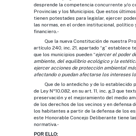
desprende la competencia concurrente y/o com
Provincias y los Municipios. Que estos último
tienen potestades para legislar, ejercer poder
las normas, en el orden institucional, polític
financiero.-
Que la nueva Constitución de nuestra Provin
artículo 240, inc. 21, apartado “g” establece
que los municipios pueden “
ejercer el poder d
ambiente, del equilibrio ecológico y la estétic
ejercer acciones de protección ambiental más a
afectando o puedan afectarse los intereses lo
Que de lo antedicho y de lo establecido po
de Ley Nº10.082, en su art. 11, inc. g.3 que t
preservación y el mejoramiento del medio amb
de los derechos de los vecinos y en defensa de
los habitantes a partir de la defensa de los esp
este Honorable Concejo Deliberante tiene las
normativa.-
POR ELLO: