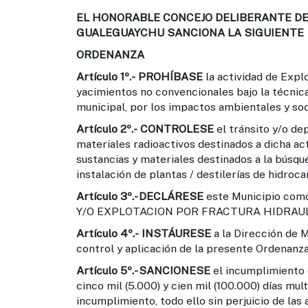
EL HONORABLE CONCEJO DELIBERANTE DE 
GUALEGUAYCHU SANCIONA LA SIGUIENTE
ORDENANZA
Artículo 1º.-
PROHÍBASE
la actividad de Expl
yacimientos no convencionales bajo la técnica
municipal, por los impactos ambientales y soc
Artículo 2º.-
CONTROLESE
el tránsito y/o de
materiales radioactivos destinados a dicha acti
sustancias y materiales destinados a la búsqu
instalación de plantas / destilerías de hidroca
Artículo 3º.-
DECLÁRESE
este Municipio co
Y/O EXPLOTACION POR FRACTURA HIDRAUL
Artículo 4º.-
INSTÁURESE
a la Dirección de 
control y aplicación de la presente Ordenanza,
Artículo 5º.-
SANCIONESE
el incumplimiento 
cinco mil (5.000) y cien mil (100.000) días mu
incumplimiento, todo ello sin perjuicio de las