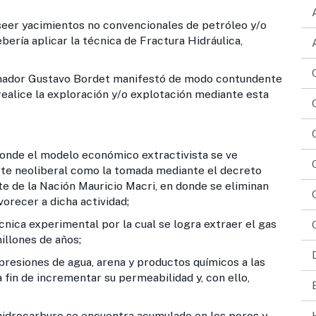
er yacimientos no convencionales de petróleo y/o
bería aplicar la técnica de Fractura Hidráulica,
ador Gustavo Bordet manifestó de modo contundente
realice la exploración y/o explotación mediante esta
nde el modelo económico extractivista se ve
te neoliberal como la tomada mediante el decreto
e de la Nación Mauricio Macri, en donde se eliminan
vorecer a dicha actividad;
écnica experimental por la cual se logra extraer el gas
illones de años;
 presiones de agua, arena y productos químicos a las
 fin de incrementar su permeabilidad y, con ello,
hidrocarburo se encuentra acumulado en los poros y