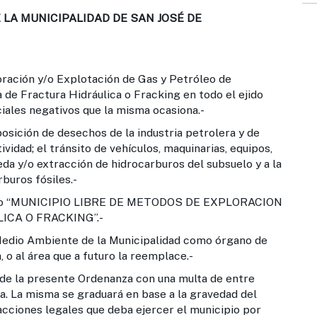
LA MUNICIPALIDAD DE SAN JOSÉ DE
oración y/o Explotación de Gas y Petróleo de
 de Fractura Hidráulica o Fracking en todo el ejido
iales negativos que la misma ocasiona.-
posición de desechos de la industria petrolera y de
vidad; el tránsito de vehículos, maquinarias, equipos,
eda y/o extracción de hidrocarburos del subsuelo y a la
rburos fósiles.-
mo “MUNICIPIO LIBRE DE METODOS DE EXPLORACION
ICA O FRACKING”.-
Medio Ambiente de la Municipalidad como órgano de
 o al área que a futuro la reemplace.-
de la presente Ordenanza con una multa de entre
lta. La misma se graduará en base a la gravedad del
 acciones legales que deba ejercer el municipio por