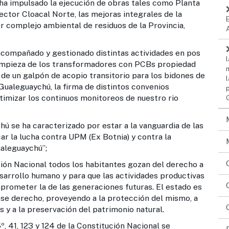
 impulsado la ejecución de obras tales como Planta
ector Cloacal Norte, las mejoras integrales de la
er complejo ambiental de residuos de la Provincia,
mpañado y gestionado distintas actividades en pos
limpieza de los transformadores con PCBs propiedad
 de un galpón de acopio transitorio para los bidones de
Gualeguaychú, la firma de distintos convenios
ptimizar los continuos monitoreos de nuestro rio
se ha caracterizado por estar a la vanguardia de las
ar la lucha contra UPM (Ex Botnia) y contra la
ualeguaychú”;
n Nacional todos los habitantes gozan del derecho a
esarrollo humano y para que las actividades productivas
prometer la de las generaciones futuras. El estado es
 ese derecho, proveyendo a la protección del mismo, a
es y a la preservación del patrimonio natural.
41, 123 y 124 de la Constitución Nacional se