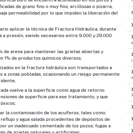
icadas de grano fino o muy fino, arcillosas o pizarra,
aja permeabilidad por lo que impiden la liberación del
o aplicar la técnica de Fractura Hidráulica, durante
a a presión, siendo necesarios entre 9.000 y 29.000
9% de arena para mantener las grietas abiertas y
 un 1% de productos químicos diversos;
izados en la fractura hidráulica son transportados a
as a zonas pobladas, ocasionando un riesgo permanente
idente;
da vuelve a la superficie como agua de retorno
ensiones de superficie para ese tratamiento, y que
óxicos;
ar la contaminación de los acuíferos, tales como:
 reflujo y agua salada procedentes de depósitos de
por un inadecuado cementado de los pozos; fugas a
s de grietas naturales o artificiales;