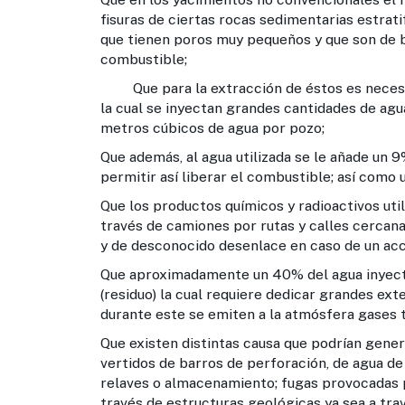
fisuras de ciertas rocas sedimentarias estratif
que tienen poros muy pequeños y que son de b
combustible;
Que para la extracción de éstos es necesari
la cual se inyectan grandes cantidades de agu
metros cúbicos de agua por pozo;
Que además, al agua utilizada se le añade un 
permitir así liberar el combustible; así como
Que los productos químicos y radioactivos util
través de camiones por rutas y calles cercan
y de desconocido desenlace en caso de un acc
Que aproximadamente un 40% del agua inyecta
(residuo) la cual requiere dedicar grandes ext
durante este se emiten a la atmósfera gases t
Que existen distintas causa que podrían gener
vertidos de barros de perforación, de agua de
relaves o almacenamiento; fugas provocadas 
través de estructuras geológicas ya sea a travé