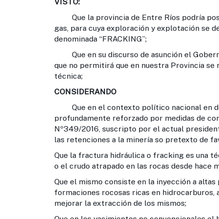
VISTO:
Que la provincia de Entre Ríos podría pose
gas, para cuya exploración y explotación se de
denominada “FRACKING”;
Que en su discurso de asunción el Gobern
que no permitirá que en nuestra Provincia se 
técnica;
CONSIDERANDO
Que en el contexto político nacional en do
profundamente reforzado por medidas de cor
Nº349/2016, suscripto por el actual president
las retenciones a la minería so pretexto de fa
Que la fractura hidráulica o fracking es una t
o el crudo atrapado en las rocas desde hace m
Que el mismo consiste en la inyección a altas
formaciones rocosas ricas en hidrocarburos, a
mejorar la extracción de los mismos;
Que en los yacimientos no convencionales el 