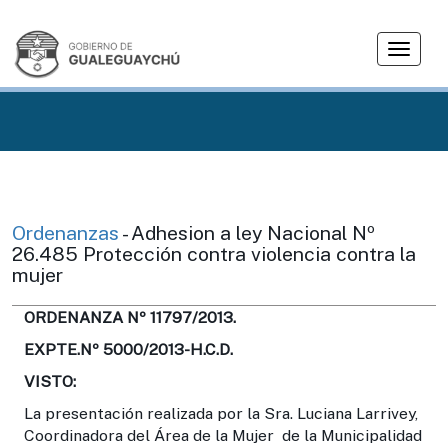
T
o
g
g
l
e
n
a
v
Ordenanzas
- Adhesion a ley Nacional Nº
i
26.485 Protección contra violencia contra la
g
mujer
a
t
ORDENANZA Nº 11797/2013.
i
EXPTE.Nº 5000/2013-H.C.D.
o
VISTO:
n
La presentación realizada por la Sra. Luciana Larrivey,
Coordinadora del Área de la Mujer de la Municipalidad