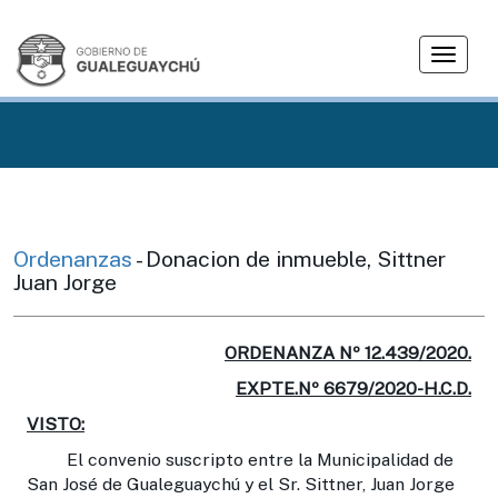
T
o
g
g
l
e
n
a
v
Ordenanzas
- Donacion de inmueble, Sittner
i
Juan Jorge
g
a
t
ORDENANZA Nº 12.439/2020.
i
EXPTE.Nº 6679/2020-H.C.D.
o
VISTO:
n
El convenio suscripto entre la Municipalidad de
San José de Gualeguaychú y el Sr. Sittner, Juan Jorge