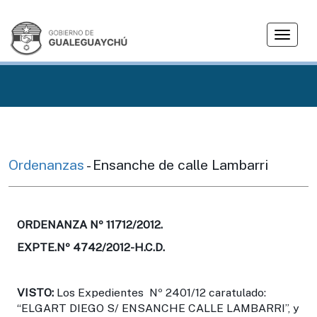
T
o
g
g
l
e
n
a
v
Ordenanzas
- Ensanche de calle Lambarri
i
g
a
t
ORDENANZA Nº 11712/2012.
i
EXPTE.Nº 4742/2012-H.C.D.
o
n
VISTO:
Los Expedientes Nº 2401/12 caratulado:
“ELGART DIEGO S/ ENSANCHE CALLE LAMBARRI”, y