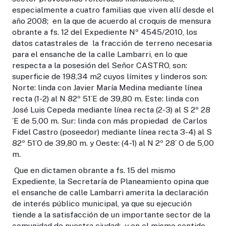
especialmente a cuatro familias que viven allí desde el
año 2008; en la que de acuerdo al croquis de mensura
obrante a fs. 12 del Expediente Nº 4545/2010, los
datos catastrales de la fracción de terreno necesaria
para el ensanche de la calle Lambarri, en lo que
respecta a la posesión del Señor CASTRO, son:
superficie de 198,34 m2 cuyos límites y linderos son:
Norte: linda con Javier María Medina mediante línea
recta (1-2) al N 82º 51´E de 39,80 m. Este: linda con
José Luis Cepeda mediante línea recta (2-3) al S 2º 28
´E de 5,00 m. Sur: linda con más propiedad de Carlos
Fidel Castro (poseedor) mediante línea recta 3-4) al S
82º 51´O de 39,80 m. y Oeste: (4-1) al N 2º 28´ O de 5,00
m.
Que en dictamen obrante a fs. 15 del mismo
Expediente, la Secretaría de Planeamiento opina que
el ensanche de calle Lambarri amerita la declaración
de interés público municipal, ya que su ejecución
tiende a la satisfacción de un importante sector de la
comunidad de nuestra ciudad; y en el mismo sentido