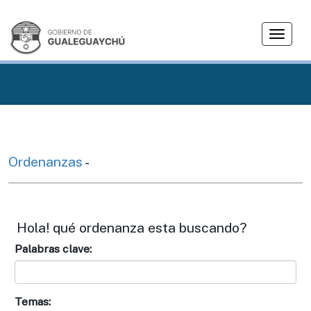
T
o
g
g
l
e
n
a
v
Ordenanzas
-
i
g
a
t
Hola! qué ordenanza esta buscando?
i
Palabras clave:
o
n
Temas: