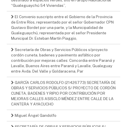
“Gualeguaychú 54 Viviendas”,
El Convenio suscripto entre el Gobierno de la Provincia
de Entre Ríos, representado por el señor Gobernador CPN
Gustavo Bordet por una parte, y la Municipalidad de
Gualeguaychú, representada por el señor Presidente
Municipal Dr. Esteban Martín Piaggio,
Secretaría de Obras y Servicios Públicos s/proyecto
cordón cuneta, badenes y pavimento asfáltico por
contribución por mejoras calles: Concordia entre Paraná y
Lavalle, Buenos Aires entre Paraná y Lavalle, Gualeguay
entre Avda. Del Valle y Goldaracena, Par
GARCÍA CARLOS RODOLFO (21426773) SECRETARÍA DE
OBRAS Y SERVICIOS PÚBLICOS S/ PROYECTO DE CORDÓN
CUNETA, BADENES Y RIPIO POR CONTRIBUCIÓN POR
MEJORAS CALLES ASISCLO MÉNDEZ ENTRE CALLE DE LA
CANTERA Y AYACUCHO
Miguel Ángel Gandolfo
SECRETARÍA DE OBRAS Y SERVICIOS PÚBLICOS S/