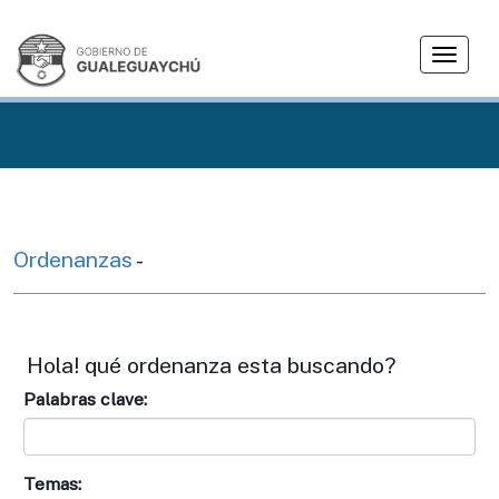
T
o
g
g
l
e
n
a
v
Ordenanzas
-
i
g
a
t
Hola! qué ordenanza esta buscando?
i
Palabras clave:
o
n
Temas: