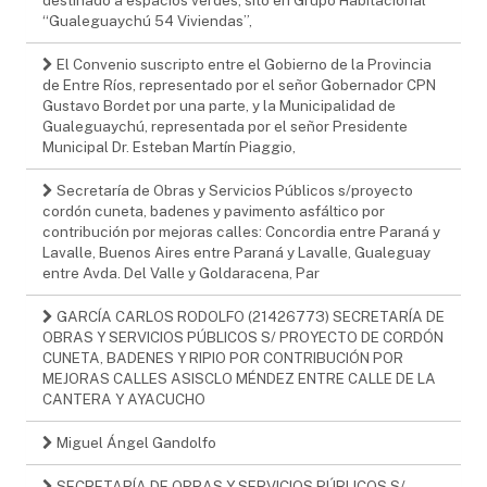
“Gualeguaychú 54 Viviendas”,
El Convenio suscripto entre el Gobierno de la Provincia
de Entre Ríos, representado por el señor Gobernador CPN
Gustavo Bordet por una parte, y la Municipalidad de
Gualeguaychú, representada por el señor Presidente
Municipal Dr. Esteban Martín Piaggio,
Secretaría de Obras y Servicios Públicos s/proyecto
cordón cuneta, badenes y pavimento asfáltico por
contribución por mejoras calles: Concordia entre Paraná y
Lavalle, Buenos Aires entre Paraná y Lavalle, Gualeguay
entre Avda. Del Valle y Goldaracena, Par
GARCÍA CARLOS RODOLFO (21426773) SECRETARÍA DE
OBRAS Y SERVICIOS PÚBLICOS S/ PROYECTO DE CORDÓN
CUNETA, BADENES Y RIPIO POR CONTRIBUCIÓN POR
MEJORAS CALLES ASISCLO MÉNDEZ ENTRE CALLE DE LA
CANTERA Y AYACUCHO
Miguel Ángel Gandolfo
SECRETARÍA DE OBRAS Y SERVICIOS PÚBLICOS S/