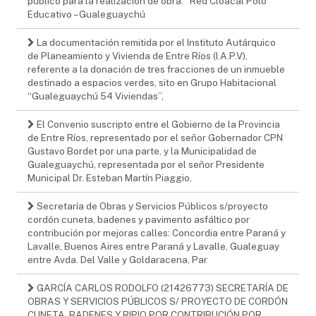
público para la realización de obra: “Red Cloacal Polo
Educativo – Gualeguaychú
La documentación remitida por el Instituto Autárquico
de Planeamiento y Vivienda de Entre Ríos (I.A.P.V),
referente a la donación de tres fracciones de un inmueble
destinado a espacios verdes, sito en Grupo Habitacional
“Gualeguaychú 54 Viviendas”,
El Convenio suscripto entre el Gobierno de la Provincia
de Entre Ríos, representado por el señor Gobernador CPN
Gustavo Bordet por una parte, y la Municipalidad de
Gualeguaychú, representada por el señor Presidente
Municipal Dr. Esteban Martín Piaggio,
Secretaría de Obras y Servicios Públicos s/proyecto
cordón cuneta, badenes y pavimento asfáltico por
contribución por mejoras calles: Concordia entre Paraná y
Lavalle, Buenos Aires entre Paraná y Lavalle, Gualeguay
entre Avda. Del Valle y Goldaracena, Par
GARCÍA CARLOS RODOLFO (21426773) SECRETARÍA DE
OBRAS Y SERVICIOS PÚBLICOS S/ PROYECTO DE CORDÓN
CUNETA, BADENES Y RIPIO POR CONTRIBUCIÓN POR