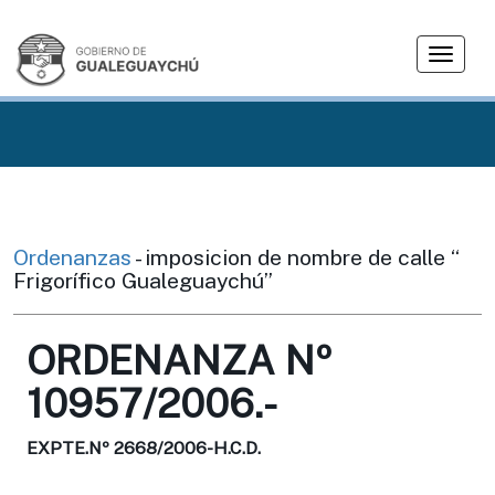
T
o
g
g
l
e
n
a
v
Ordenanzas
- imposicion de nombre de calle “
i
Frigorífico Gualeguaychú”
g
a
ORDENANZA Nº
t
i
10957/2006.-
o
n
EXPTE.Nº 2668/2006-H.C.D.