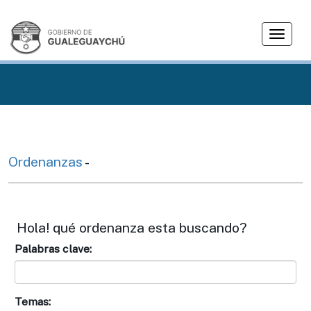
T
o
g
g
l
e
n
a
v
Ordenanzas
-
i
g
a
t
Hola! qué ordenanza esta buscando?
i
Palabras clave:
o
n
Temas: