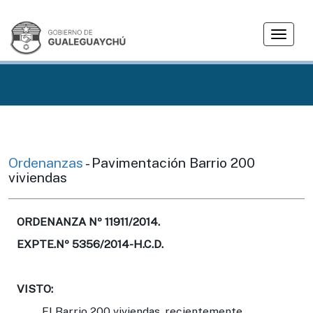
T
o
g
g
l
e
n
a
v
Ordenanzas
- Pavimentación Barrio 200
i
viviendas
g
a
t
ORDENANZA Nº 11911/2014.
i
EXPTE.Nº 5356/2014-H.C.D.
o
n
VISTO
:
El Barrio 200 viviendas, recientemente