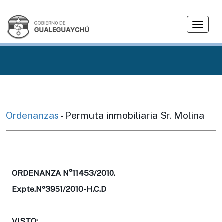
T
o
g
g
l
e
n
a
v
Ordenanzas
- Permuta inmobiliaria Sr. Molina
i
g
a
t
i
ORDENANZA N°11453/2010.
o
Expte.Nº3951/2010-H.C.D
n
VISTO: