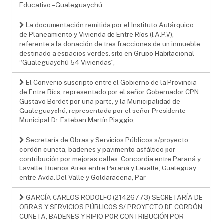
Educativo – Gualeguaychú
La documentación remitida por el Instituto Autárquico
de Planeamiento y Vivienda de Entre Ríos (I.A.P.V),
referente a la donación de tres fracciones de un inmueble
destinado a espacios verdes, sito en Grupo Habitacional
“Gualeguaychú 54 Viviendas”,
El Convenio suscripto entre el Gobierno de la Provincia
de Entre Ríos, representado por el señor Gobernador CPN
Gustavo Bordet por una parte, y la Municipalidad de
Gualeguaychú, representada por el señor Presidente
Municipal Dr. Esteban Martín Piaggio,
Secretaría de Obras y Servicios Públicos s/proyecto
cordón cuneta, badenes y pavimento asfáltico por
contribución por mejoras calles: Concordia entre Paraná y
Lavalle, Buenos Aires entre Paraná y Lavalle, Gualeguay
entre Avda. Del Valle y Goldaracena, Par
GARCÍA CARLOS RODOLFO (21426773) SECRETARÍA DE
OBRAS Y SERVICIOS PÚBLICOS S/ PROYECTO DE CORDÓN
CUNETA, BADENES Y RIPIO POR CONTRIBUCIÓN POR