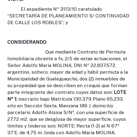
El expediente Nº 3113/10 caratulado
“SECRETARÍA DE PLANEAMIENTO S/ CONTINUIDAD
DE CALLE LOS ROBLES”; y
CONSIDERANDO
:
Que mediante Contrato de Permuta
Inmobiliaria obrante a fs. 2/5 de estas actuaciones, el
Señor Adolfo María MOLINA, DNI Nº 22.837.572,
argentino, soltero, mayor de edad y hábil permuta a la
Municipalidad de Gualeguaychú, dos (2) inmuebles de
su propiedad que se describen en croquis que forman
parte integrante del contrato cuyos datos son:
LOTE
Nº 1:
inscripto bajo Matrícula 130.379 Plano 65.233,
sito en Sección Sexta, Manzana 186 J, domicilio
parcelario Adolfo Alsina S/Nº, con una superficie de
27,72 m2. que se desglosa de mayor superficie, cuyos
límites y linderos son: NORTE: Recta (1-2) al N 67º
37`E. de 4,75 m. linda con Adolfo María MOLINA.