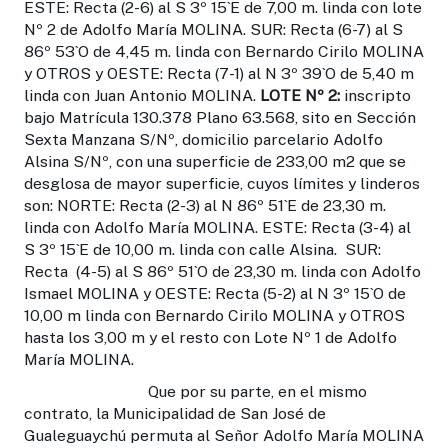
ESTE: Recta (2-6) al S 3º 15`E de 7,00 m. linda con lote
Nº 2 de Adolfo María MOLINA. SUR: Recta (6-7) al S
86º 53`O de 4,45 m. linda con Bernardo Cirilo MOLINA
y OTROS y OESTE: Recta (7-1) al N 3º 39`O de 5,40 m
linda con Juan Antonio MOLINA.
LOTE Nº 2:
inscripto
bajo Matrícula 130.378 Plano 63.568, sito en Sección
Sexta Manzana S/Nº, domicilio parcelario Adolfo
Alsina S/Nº, con una superficie de 233,00 m2 que se
desglosa de mayor superficie, cuyos límites y linderos
son: NORTE: Recta (2-3) al N 86º 51`E de 23,30 m.
linda con Adolfo María MOLINA. ESTE: Recta (3-4) al
S 3º 15`E de 10,00 m. linda con calle Alsina. SUR:
Recta (4-5) al S 86º 51`O de 23,30 m. linda con Adolfo
Ismael MOLINA y OESTE: Recta (5-2) al N 3º 15`O de
10,00 m linda con Bernardo Cirilo MOLINA y OTROS
hasta los 3,00 m y el resto con Lote Nº 1 de Adolfo
María MOLINA.
Que por su parte, en el mismo
contrato, la Municipalidad de San José de
Gualeguaychú permuta al Señor Adolfo María MOLINA