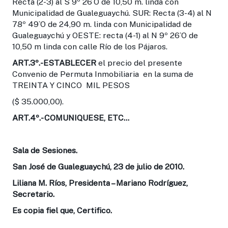
Recta (2-3) al S 9º 26`O de 10,50 m. linda con
Municipalidad de Gualeguaychú. SUR: Recta (3-4) al N
78º 49`O de 24,90 m. linda con Municipalidad de
Gualeguaychú y OESTE: recta (4-1) al N 9º 26`O de
10,50 m linda con calle Río de los Pájaros.
ART.3º
.-ESTABLECER
el precio del presente
Convenio de Permuta Inmobiliaria en la suma de
TREINTA Y CINCO MIL PESOS
($ 35.000,00).
ART.4º.-
COMUNIQUESE, ETC…
Sala de Sesiones.
San José de Gualeguaychú, 23 de julio de 2010.
Liliana M. Ríos, Presidenta – Mariano Rodríguez,
Secretario.
Es copia fiel que, Certifico.