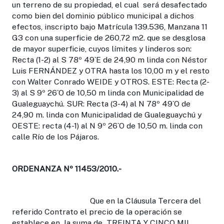
un terreno de su propiedad, el cual será desafectado
como bien del dominio público municipal a dichos
efectos, inscripto bajo Matrícula 139.536, Manzana 11
G3 con una superficie de 260,72 m2. que se desglosa
de mayor superficie, cuyos límites y linderos son:
Recta (1-2) al S 78º 49`E de 24,90 m linda con Néstor
Luis FERNÁNDEZ y OTRA hasta los 10,00 m y el resto
con Walter Conrado WEIDE y OTROS. ESTE: Recta (2-
3) al S 9º 26`O de 10,50 m linda con Municipalidad de
Gualeguaychú. SUR: Recta (3-4) al N 78º 49`O de
24,90 m. linda con Municipalidad de Gualeguaychú y
OESTE: recta (4-1) al N 9º 26`O de 10,50 m. linda con
calle Río de los Pájaros.
ORDENANZA Nº 11453/2010.-
Que en la Cláusula Tercera del
referido Contrato el precio de la operación se
establece en la suma de TREINTA Y CINCO MIL