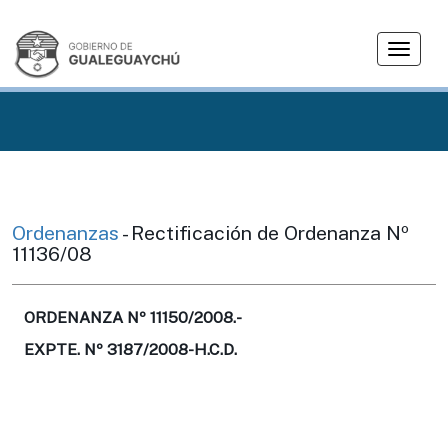
T
o
g
g
l
e
n
a
v
Ordenanzas
- Rectificación de Ordenanza Nº
i
11136/08
g
a
t
ORDENANZA Nº 11150/2008.-
i
EXPTE. Nº 3187/2008-H.C.D.
o
n