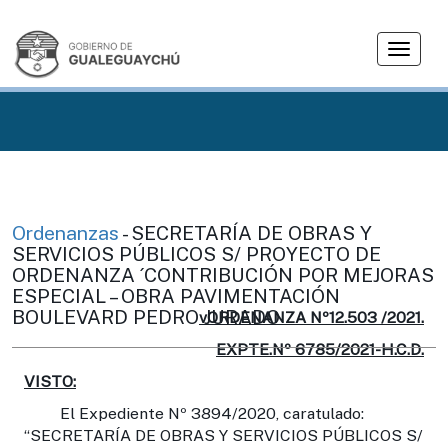
T
o
g
g
l
e
n
a
v
Ordenanzas
- SECRETARÍA DE OBRAS Y
i
SERVICIOS PÚBLICOS S/ PROYECTO DE
g
ORDENANZA ´CONTRIBUCIÓN POR MEJORAS
ESPECIAL – OBRA PAVIMENTACIÓN
a
BOULEVARD PEDRO JURADO
t
vORDENANZA Nº12.503 /2021.
i
EXPTE.Nº 6785/2021-H.C.D.
o
VISTO:
n
El Expediente Nº 3894/2020, caratulado:
“SECRETARÍA DE OBRAS Y SERVICIOS PÚBLICOS S/