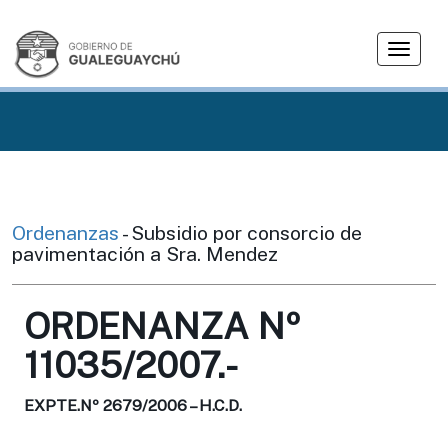
T
o
g
g
l
e
n
a
v
Ordenanzas
- Subsidio por consorcio de
i
pavimentación a Sra. Mendez
g
a
ORDENANZA Nº
t
i
11035/2007.-
o
n
EXPTE.Nº 2679/2006 – H.C.D.