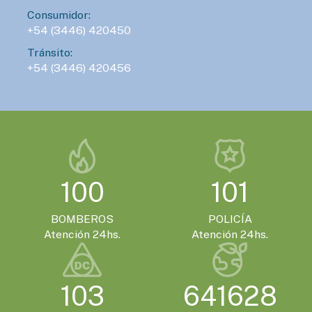
Consumidor:
+54 (3446) 420450
Tránsito:
+54 (3446) 420456
100
101
BOMBEROS
POLICÍA
Atención 24hs.
Atención 24hs.
103
641628