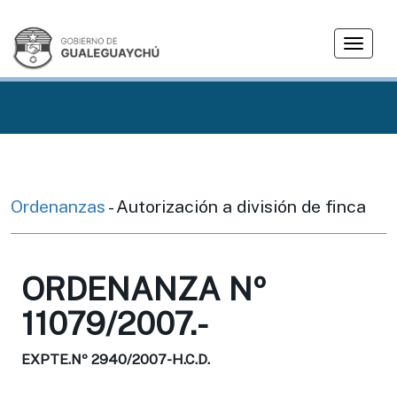
T
o
g
g
l
e
n
a
v
Ordenanzas
- Autorización a división de finca
i
g
a
ORDENANZA Nº
t
i
11079/2007.-
o
n
EXPTE.Nº 2940/2007-H.C.D.