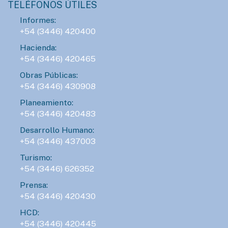
TELÉFONOS ÚTILES
Informes:
+54 (3446) 420400
Hacienda:
+54 (3446) 420465
Obras Públicas:
+54 (3446) 430908
Planeamiento:
+54 (3446) 420483
Desarrollo Humano:
+54 (3446) 437003
Turismo:
+54 (3446) 626352
Prensa:
+54 (3446) 420430
HCD:
+54 (3446) 420445