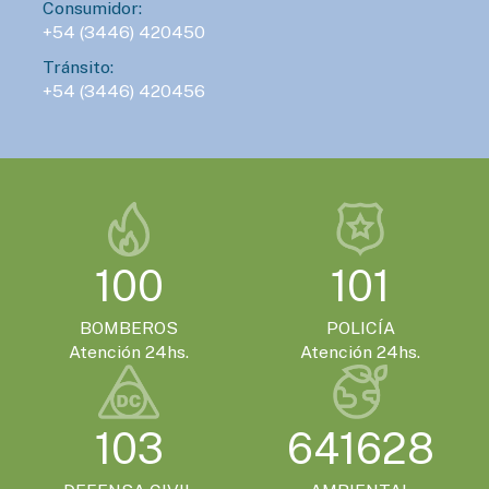
Consumidor:
+54 (3446) 420450
Tránsito:
+54 (3446) 420456
100
101
BOMBEROS
POLICÍA
Atención 24hs.
Atención 24hs.
103
641628