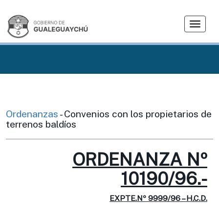
T
o
g
g
l
e
n
a
v
Ordenanzas
- Convenios con los propietarios de
i
terrenos baldíos
g
a
ORDENANZA Nº
t
i
10190/96.-
o
n
EXPTE.Nº 9999/96 – H.C.D.