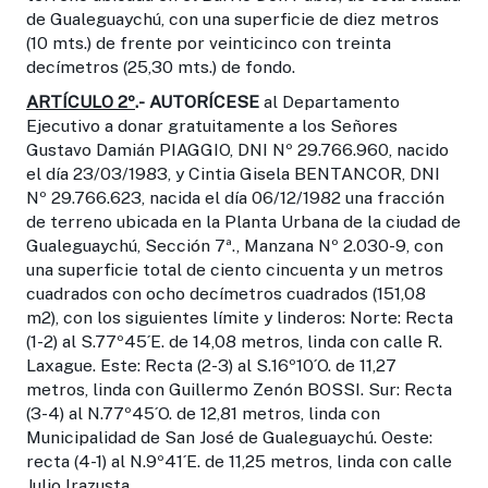
de Gualeguaychú, con una superficie de diez metros
(10 mts.) de frente por veinticinco con treinta
decímetros (25,30 mts.) de fondo.
ARTÍCULO 2º
.-
AUTORÍCESE
al Departamento
Ejecutivo a donar gratuitamente a los Señores
Gustavo Damián PIAGGIO, DNI Nº 29.766.960, nacido
el día 23/03/1983, y Cintia Gisela BENTANCOR, DNI
Nº 29.766.623, nacida el día 06/12/1982 una fracción
de terreno ubicada en la Planta Urbana de la ciudad de
Gualeguaychú, Sección 7ª., Manzana Nº 2.030-9, con
una superficie total de ciento cincuenta y un metros
cuadrados con ocho decímetros cuadrados (151,08
m2), con los siguientes límite y linderos: Norte: Recta
(1-2) al S.77º45´E. de 14,08 metros, linda con calle R.
Laxague. Este: Recta (2-3) al S.16º10´O. de 11,27
metros, linda con Guillermo Zenón BOSSI. Sur: Recta
(3-4) al N.77º45´O. de 12,81 metros, linda con
Municipalidad de San José de Gualeguaychú. Oeste:
recta (4-1) al N.9º41´E. de 11,25 metros, linda con calle
Julio Irazusta.