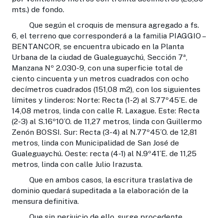
mts.) de fondo.
Que según el croquis de mensura agregado a fs.
6, el terreno que corresponderá a la familia PIAGGIO –
BENTANCOR, se encuentra ubicado en la Planta
Urbana de la ciudad de Gualeguaychú, Sección 7ª,
Manzana Nº 2.030-9, con una superficie total de
ciento cincuenta y un metros cuadrados con ocho
decímetros cuadrados (151,08 m2), con los siguientes
límites y linderos: Norte: Recta (1-2) al S.77º45´E. de
14,08 metros, linda con calle R. Laxague. Este: Recta
(2-3) al S.16º10´O. de 11,27 metros, linda con Guillermo
Zenón BOSSI. Sur: Recta (3-4) al N.77º45´O. de 12,81
metros, linda con Municipalidad de San José de
Gualeguaychú. Oeste: recta (4-1) al N.9º41´E. de 11,25
metros, linda con calle Julio Irazusta.
Que en ambos casos, la escritura traslativa de
dominio quedará supeditada a la elaboración de la
mensura definitiva.
Que sin perjuicio de ello, surge procedente