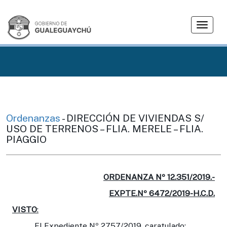
T
o
g
g
l
e
n
a
v
Ordenanzas
- DIRECCIÓN DE VIVIENDAS S/
i
USO DE TERRENOS – FLIA. MERELE – FLIA.
g
PIAGGIO
a
t
i
ORDENANZA Nº 12.351/2019.-
o
EXPTE.Nº 6472/2019-H.C.D.
n
VISTO
:
El Expediente Nº 2757/2019, caratulado: