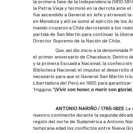
la primera fase de la Independencia (1810-181
la Patria Vieja y terminó en la derrota ante e
fue ascendido a General en Jefe y atravesó la 
en Mendoza y allí se sumó al ejército de los 
mando cruzaron a Chile derrotando a los reali
partida de San Martín para continuar la liber
Director Supremo de la Nación de Chile.
Que, así dio inicio a la denominada Patr
el primer aniversario de Chacabuco. Dentro de
y la primera Escuadra Nacional; la confección 
Biblioteca Nacional; el impulso al desarrollo 
necesario para que el General San Martín triun
Libertadora del Perú en 1820 para garantizar 
´Higgins:
“¡Vivir con honor, o morir con gloria!,
ANTONIO NARIÑO / 1765-1823
. La
nuestro continente durante la segunda década
región del norte de Sudamérica a Antonio Nar
temprana edad los conflictos entre Nueva Gran