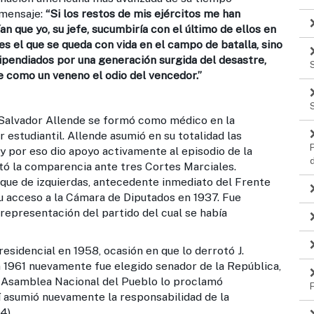
 mensaje:
“Si los restos de mis ejércitos me han
n que yo, su jefe, sucumbiría con el último de ellos en
es el que se queda con vida en el campo de batalla, sino
ipendiados por una generación surgida del desastre,
re como un veneno el odio del vencedor.”
alvador Allende se formó como médico en la
r estudiantil. Allende asumió en su totalidad las
y por eso dio apoyo activamente al episodio de la
stó la comparencia ante tres Cortes Marciales.
que de izquierdas, antecedente inmediato del Frente
su acceso a la Cámara de Diputados en 1937. Fue
representación del partido del cual se había
cial en 1958, ocasión en que lo derrotó J.
 1961 nuevamente fue elegido senador de la República,
la Asamblea Nacional del Pueblo lo proclamó
í asumió nuevamente la responsabilidad de la
4),