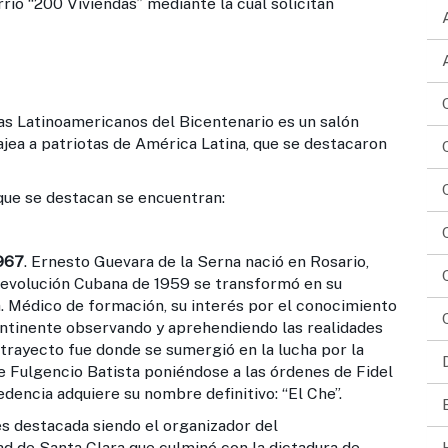
“200 Viviendas” mediante la cual solicitan
noamericanos del Bicentenario es un salón
jea a patriotas de América Latina, que se destacaron
ue se destacan se encuentran:
967
. Ernesto Guevara de la Serna nació en Rosario,
 Revolución Cubana de 1959 se transformó en su
. Médico de formación, su interés por el conocimiento
continente observando y aprehendiendo las realidades
trayecto fue donde se sumergió en la lucha por la
de Fulgencio Batista poniéndose a las órdenes de Fidel
dencia adquiere su nombre definitivo: “El Che”.
stacada siendo el organizador del
ad de Santa Clara que culminó con la dictadura de