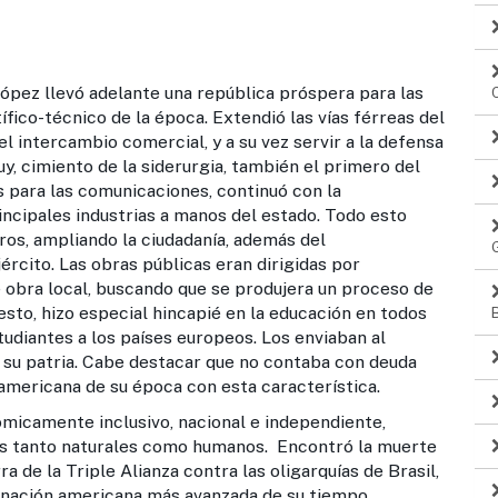
 López llevó adelante una república próspera para las
ífico-técnico de la época. Extendió las vías férreas del
l intercambio comercial, y a su vez servir a la defensa
uy, cimiento de la siderurgia, también el primero del
s para las comunicaciones, continuó con la
incipales industrias a manos del estado. Todo esto
ros, ampliando la ciudadanía, además del
ército. Las obras públicas eran dirigidas por
e obra local, buscando que se produjera un proceso de
 esto, hizo especial hincapié en la educación en todos
tudiantes a los países europeos. Los enviaban al
 a su patria. Cabe destacar que no contaba con deuda
oamericana de su época con esta característica.
mente inclusivo, nacional e independiente,
tes tanto naturales como humanos. Encontró la muerte
a de la Triple Alianza contra las oligarquías de Brasil,
a nación americana más avanzada de su tiempo