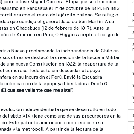
4) junto a José Miguel Carrera. Etapa que se denominó
l realismo en Rancagua el 1º de octubre de 1814. En 1813
cordillera con el resto del ejército chileno. Se refugió
Andes que condujo el general José de San Martín. A su
stas en Chacabuco (12 de febrero de 1817). Ante la
ación de América en Perú, O´Higgins aceptó el cargo de
ia Nueva proclamando la independencia de Chile en
 sus obras se destacó la creación de la Escuela Militar
de una nueva Constitución en 1822; la reapertura de la
del comercio. Todo esto sin descuidar el apoyo
fara en su incursión al Perú. Envió la Escuadra
la culminación de la epopeya libertadora. Decía O
 ¡El que sea valiente que me siga!”.
 revolución independentista que se desarrolló en todo
 del siglo XIX tiene como uno de sus precursores en la
iño. Este patriota americano comprendió en su
ada y la metrópoli. A partir de la lectura de la