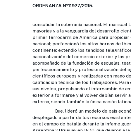
ORDENANZA Nº11927/2015.
consolidar la soberanía nacional. El mariscal
mayorías y a la vanguardia del desarrollo cient
primer ferrocarril de América para propiciar e
nacional; perfeccionó los altos hornos de Ibic
continente; extendió los tendidos telegráfico
nacionalización del comercio exterior y las pr
acompañado de la fundación de escuelas, teat
perfeccionamiento y profesionalización del ej
científicos europeos y realizadas con mano d
calificación técnica de los trabajadores. Para
sus niveles, propulsando el intercambio de es
exterior a formarse y al volver debían servir
externa, siendo también la única nación latin
Que, lideró un modelo de país económica
desplegado a partir de los recursos existen
en el campo de batalla durante la infame guerr
Argentina y Uruguay en 1870, que dejaron a l