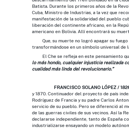
Batista. Durante los primeros años de la Rev
Cuba, Ministro de Industrias, a la vez que re
manifestación de la solidaridad del pueblo cub
liberación del continente africano, en la Rep
americano en Bolivia. Allí encontrará su muert
Que, su muerte no logró apagar su fuego ya
transformándose en un símbolo universal de la
El Che se refleja en este pensamiento que 
lo más hondo, cualquier injusticia realizada c
cualidad más linda del revolucionario.”
FRANCISCO SOLANO LÓPEZ / 182
y 1870. Continuador del proyecto de país ind
Rodríguez de Francia y su padre Carlos Antoni
servicio de su pueblo. Pero se diferenció al m
de las guerras civiles de sus vecinos. Así la R
declararse independiente, tanto de España co
industrializarse ensayando un modelo autónom