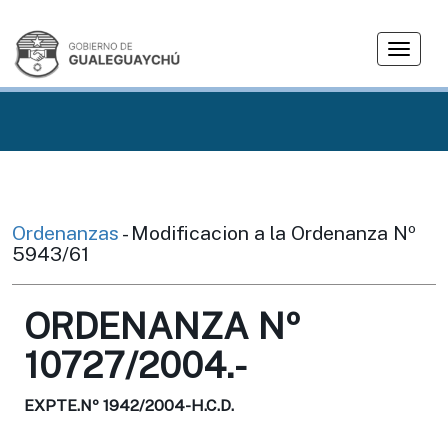
T
o
g
g
l
e
n
a
v
Ordenanzas
- Modificacion a la Ordenanza Nº
i
5943/61
g
a
ORDENANZA Nº
t
i
10727/2004.-
o
n
EXPTE.Nº 1942/2004-H.C.D.