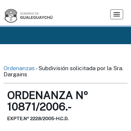
T
o
g
g
l
e
n
a
v
Ordenanzas
- Subdivisión solicitada por la Sra.
i
Dargains
g
a
ORDENANZA Nº
t
i
10871/2006.-
o
n
EXPTE.Nº 2228/2005-H.C.D.