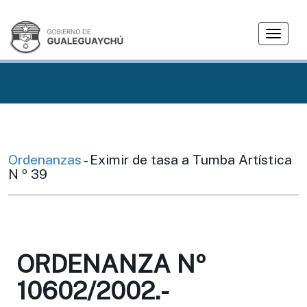
T
o
g
g
l
e
n
a
v
Ordenanzas
- Eximir de tasa a Tumba Artística
i
N º 39
g
a
t
i
o
ORDENANZA Nº
n
10602/2002.-