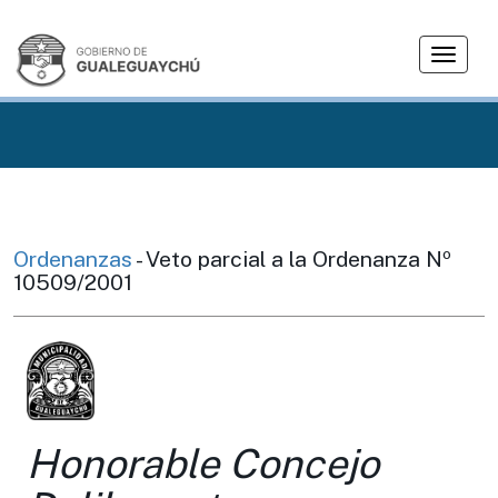
T
o
g
g
l
e
n
a
v
Ordenanzas
- Veto parcial a la Ordenanza Nº
i
10509/2001
g
a
t
i
o
n
Honorable Concejo